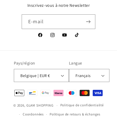
Inscrivez-vous à notre Newsletter
E-mail
Facebook
Instagram
YouTube
TikTok
Pays/région
Langue
Belgique | EUR €
Français
Moyens
de
paiement
Politique de confidentialité
© 2026,
GLAM SHOPPING
Coordonnées
Politique de retours & échanges