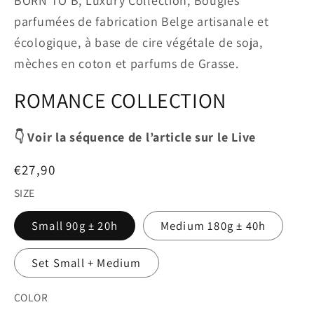
BORN TO B, Luxury Collection, Bougies
parfumées de fabrication Belge artisanale et
écologique, à base de cire végétale de soja,
mèches en coton et parfums de Grasse.
ROMANCE COLLECTION
👇 Voir la séquence de l’article sur le Live
Prix
€27,90
habituel
SIZE
Small 90g ± 20h
Medium 180g ± 40h
Set Small + Medium
COLOR