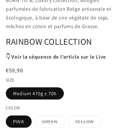
BORN TO B, Luxury Collection, Bougies
parfumées de fabrication Belge artisanale et
écologique, à base de cire végétale de soja,
mèches en coton et parfums de Grasse.
RAINBOW COLLECTION
👇 Voir la séquence de l’article sur le Live
Prix
€59,90
habituel
SIZE
Medium 470g ± 70h
COLOR
Variante
Variante
PINK
GREEN
YELLOW
épuisée
épuisée