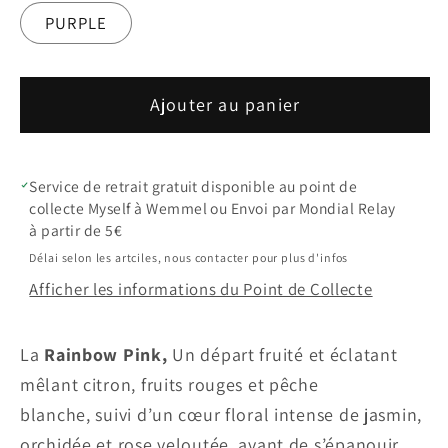
ou
ou
indisponible
indisponible
PURPLE
Ajouter au panier
Service de retrait gratuit disponible au point de
collecte Myself à Wemmel ou Envoi par Mondial Relay
à partir de 5€
Délai selon les artciles, nous contacter pour plus d'infos
Afficher les informations du Point de Collecte
La
Rainbow Pink,
Un départ fruité et éclatant
mêlant citron, fruits rouges et pêche
blanche, suivi d’un cœur floral intense de jasmin,
orchidée et rose veloutée, avant de s’épanouir