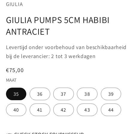
in
GIULIA
modaal
GIULIA PUMPS 5CM HABIBI
ANTRACIET
Levertijd onder voorbehoud van beschikbaarheid
bij de leverancier: 2 tot 3 werkdagen
Normale
€75,00
prijs
MAAT
35
36
37
38
39
40
41
42
43
44