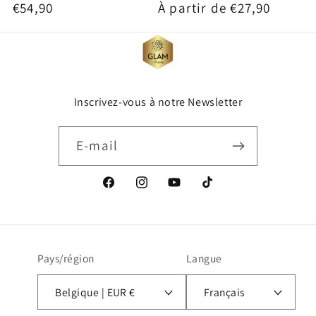
Prix
€54,90
Prix
À partir de €27,90
habituel
habituel
Inscrivez-vous à notre Newsletter
E-mail
Facebook
Instagram
YouTube
TikTok
Pays/région
Langue
Belgique | EUR €
Français