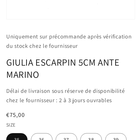
Ouvrir
le
média
1
Uniquement sur précommande après vérification
dans
une
du stock chez le fournisseur
fenêtre
modale
GIULIA ESCARPIN 5CM ANTE
MARINO
Délai de livraison sous réserve de disponibilité
chez le fournisseur : 2 à 3 jours ouvrables
Prix
€75,00
habituel
SIZE
35
36
37
38
39